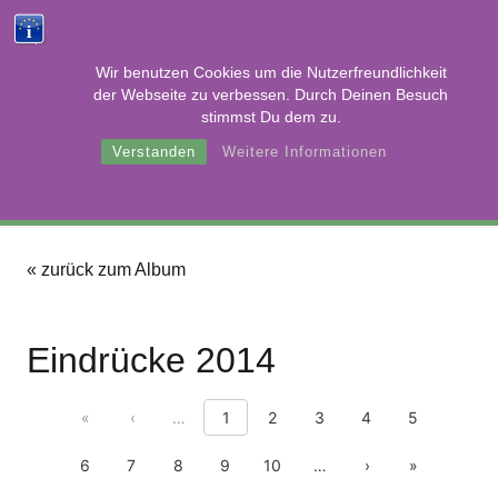
Futterpate
Pa
Home
Spenden
werden
wer
Tierische Begegnungen
Wir benutzen Cookies um die Nutzerfreundlichkeit
der Webseite zu verbessen. Durch Deinen Besuch
stimmst Du dem zu.
Eindrücke
Verstanden
Weitere Informationen
« zurück zum Album
Eindrücke 2014
First page
Previous page
Show previous 10 pages
«
‹
…
1
2
3
4
5
Show next 10 pages
Next page
Last page
6
7
8
9
10
…
›
»